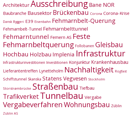
Ausschreibung
Bane NOR
Architektur
Brückenbau
Bausektor
Corona-Krise
Baubranche
Corona
Fehmarnbelt-Querung
E39
Eisenbahn
Dansk Byggeri
Fehmarnbelttunnel
Fehmarnbelt-Tunnel
Feste
Fehmarntunnel
Femern AS
Fehmarnbeltquerung
Gleisbau
Follobanen
Infrastruktur
Hochbau
Holzbau
Implenia
Krankenhausbau
Konjunktur
Infrastrukturinvestitionen
Investitionen
Nachhaltigkeit
Lieferantentreffen
Lynetteholm
Rogfast
Statens Vegvesen
Schiffstunnel
Skanska
Stockholm
Straßenbau
Tiefbau
Storstrømbrücke
Tunnelbau
Trafikverket
Vergabe
Vergabeverfahren
Wohnungsbau
Züblin
Züblin AS