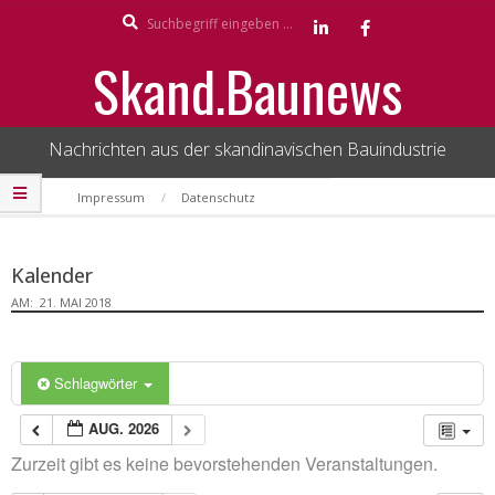
Search
Skip
to
Skand.Baunews
content
Nachrichten aus der skandinavischen Bauindustrie
Secondary
Impressum
Datenschutz
Navigation
Menu
Kalender
AM:
21. MAI 2018
Schlagwörter
AUG. 2026
Zurzeit gibt es keine bevorstehenden Veranstaltungen.