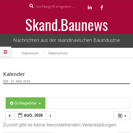
Search
Skip
to
Skand.Baunews
content
Nachrichten aus der skandinavischen Bauindustrie
Secondary
Impressum
Datenschutz
Navigation
Menu
Kalender
AM:
21. MAI 2018
Schlagwörter
AUG. 2026
Zurzeit gibt es keine bevorstehenden Veranstaltungen.