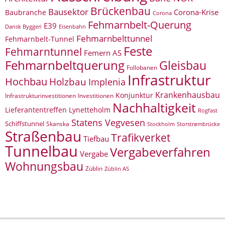
Brückenbau
Bausektor
Corona-Krise
Baubranche
Corona
Fehmarnbelt-Querung
E39
Eisenbahn
Dansk Byggeri
Fehmarnbelttunnel
Fehmarnbelt-Tunnel
Feste
Fehmarntunnel
Femern AS
Fehmarnbeltquerung
Gleisbau
Follobanen
Infrastruktur
Hochbau
Holzbau
Implenia
Krankenhausbau
Konjunktur
Infrastrukturinvestitionen
Investitionen
Nachhaltigkeit
Lieferantentreffen
Lynetteholm
Rogfast
Statens Vegvesen
Schiffstunnel
Skanska
Storstrømbrücke
Stockholm
Straßenbau
Trafikverket
Tiefbau
Tunnelbau
Vergabeverfahren
Vergabe
Wohnungsbau
Züblin
Züblin AS