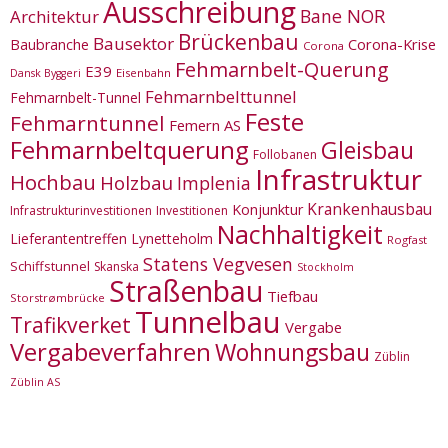
Ausschreibung
Bane NOR
Architektur
Brückenbau
Bausektor
Corona-Krise
Baubranche
Corona
Fehmarnbelt-Querung
E39
Eisenbahn
Dansk Byggeri
Fehmarnbelttunnel
Fehmarnbelt-Tunnel
Feste
Fehmarntunnel
Femern AS
Fehmarnbeltquerung
Gleisbau
Follobanen
Infrastruktur
Hochbau
Holzbau
Implenia
Krankenhausbau
Konjunktur
Infrastrukturinvestitionen
Investitionen
Nachhaltigkeit
Lieferantentreffen
Lynetteholm
Rogfast
Statens Vegvesen
Schiffstunnel
Skanska
Stockholm
Straßenbau
Tiefbau
Storstrømbrücke
Tunnelbau
Trafikverket
Vergabe
Vergabeverfahren
Wohnungsbau
Züblin
Züblin AS