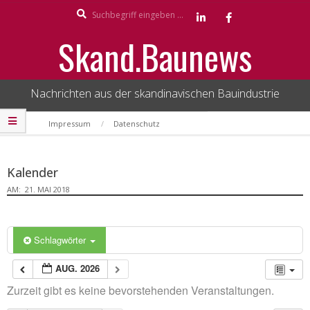
Search
Skip
to
Skand.Baunews
content
Nachrichten aus der skandinavischen Bauindustrie
Secondary
Impressum
Datenschutz
Navigation
Menu
Kalender
AM:
21. MAI 2018
Schlagwörter
AUG. 2026
Zurzeit gibt es keine bevorstehenden Veranstaltungen.